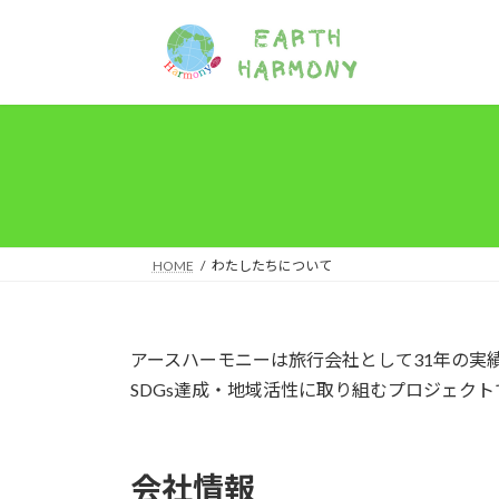
コ
ナ
ン
ビ
テ
ゲ
ン
ー
ツ
シ
へ
ョ
ス
ン
キ
に
ッ
移
プ
動
HOME
わたしたちについて
アースハーモニーは旅行会社として31年の実
SDGs達成・地域活性に取り組むプロジェクト
会社情報